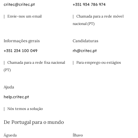
critec@critec.pt
+351 934 786 974
| Envie-nos um email
| Chamada para a rede móvel
nacional (PT)
Informações gerais
Candidaturas
+351 234 100 049
rh@critec.pt
| Chamada para a rede fixa nacional
| Para emprego ou estágios
(PT)
Ajuda
help.critec.pt
| Nós temos a solução
De Portugal para o mundo
Águeda
Ílhavo