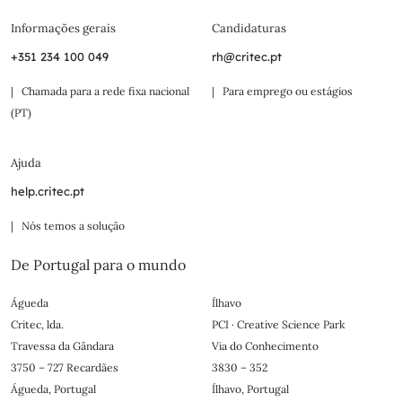
Informações gerais
Candidaturas
+351 234 100 049
rh@critec.pt
| Chamada para a rede fixa nacional
| Para emprego ou estágios
(PT)
Ajuda
help.critec.pt
| Nós temos a solução
De Portugal para o mundo
Águeda
Ílhavo
Critec, lda.
PCI · Creative Science Park
Travessa da Gândara
Via do Conhecimento
3750 – 727 Recardães
3830 – 352
Águeda, Portugal
Ílhavo, Portugal