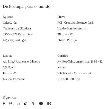
De Portugal para o mundo
Águeda
Ílhavo
Critec, lda.
PCI · Creative Science Park
Travessa da Gândara
Via do Conhecimento
3750 – 727 Recardães
3830 – 352
Águeda, Portugal
Ílhavo, Portugal
Lisboa
Curitiba
Av. Eng.º Arantes e Oliveira
Av. República Argentina, 1336 - 12°
N3, R/C
andar
1900 – 221
Vila Izabel - Curitiba - PR
Lisboa, Portugal
CEP: 80.620-010
Siga-nos