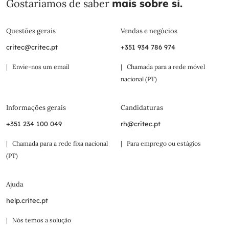
Gostaríamos de saber
mais sobre si.
Questões gerais
Vendas e negócios
critec@critec.pt
+351 934 786 974
| Envie-nos um email
| Chamada para a rede móvel
nacional (PT)
Informações gerais
Candidaturas
+351 234 100 049
rh@critec.pt
| Chamada para a rede fixa nacional
| Para emprego ou estágios
(PT)
Ajuda
help.critec.pt
| Nós temos a solução