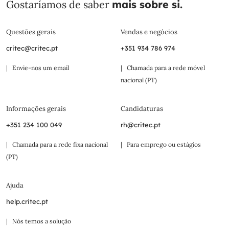
Gostaríamos de saber
mais sobre si.
Questões gerais
Vendas e negócios
critec@critec.pt
+351 934 786 974
| Envie-nos um email
| Chamada para a rede móvel
nacional (PT)
Informações gerais
Candidaturas
+351 234 100 049
rh@critec.pt
| Chamada para a rede fixa nacional
| Para emprego ou estágios
(PT)
Ajuda
help.critec.pt
| Nós temos a solução