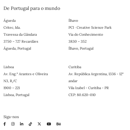
De Portugal para o mundo
Águeda
Ílhavo
Critec, lda.
PCI · Creative Science Park
Travessa da Gândara
Via do Conhecimento
3750 – 727 Recardães
3830 – 352
Águeda, Portugal
Ílhavo, Portugal
Lisboa
Curitiba
Av. Eng.º Arantes e Oliveira
Av. República Argentina, 1336 - 12°
N3, R/C
andar
1900 – 221
Vila Izabel - Curitiba - PR
Lisboa, Portugal
CEP: 80.620-010
Siga-nos