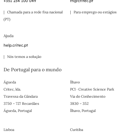
+351 234 100 049
rh@critec.pt
| Chamada para a rede fixa nacional
| Para emprego ou estágios
(PT)
Ajuda
help.critec.pt
| Nós temos a solução
De Portugal para o mundo
Águeda
Ílhavo
Critec, lda.
PCI · Creative Science Park
Travessa da Gândara
Via do Conhecimento
3750 – 727 Recardães
3830 – 352
Águeda, Portugal
Ílhavo, Portugal
Lisboa
Curitiba