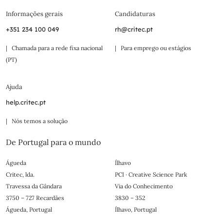
Informações gerais
Candidaturas
+351 234 100 049
rh@critec.pt
| Chamada para a rede fixa nacional
| Para emprego ou estágios
(PT)
Ajuda
help.critec.pt
| Nós temos a solução
De Portugal para o mundo
Águeda
Ílhavo
Critec, lda.
PCI · Creative Science Park
Travessa da Gândara
Via do Conhecimento
3750 – 727 Recardães
3830 – 352
Águeda, Portugal
Ílhavo, Portugal