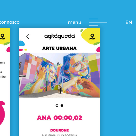
 connosco
menu
EN