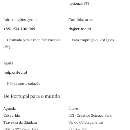
nacional (PT)
Informações gerais
Candidaturas
+351 234 100 049
rh@critec.pt
| Chamada para a rede fixa nacional
| Para emprego ou estágios
(PT)
Ajuda
help.critec.pt
| Nós temos a solução
De Portugal para o mundo
Águeda
Ílhavo
Critec, lda.
PCI · Creative Science Park
Travessa da Gândara
Via do Conhecimento
3750 – 727 Recardães
3830 – 352