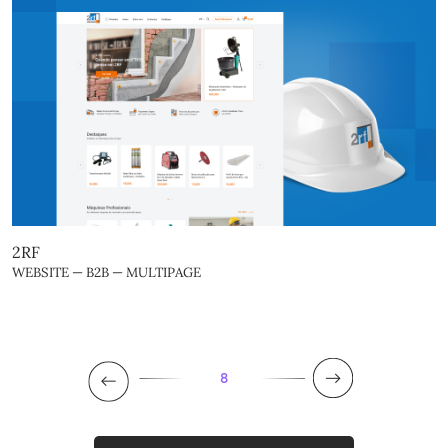
2RF
WEBSITE — B2B — MULTIPAGE
8