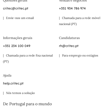
Questões gerais
Vendas e negócios
critec@critec.pt
+351 934 786 974
| Envie-nos um email
| Chamada para a rede móvel
nacional (PT)
Informações gerais
Candidaturas
+351 234 100 049
rh@critec.pt
| Chamada para a rede fixa nacional
| Para emprego ou estágios
(PT)
Ajuda
help.critec.pt
| Nós temos a solução
De Portugal para o mundo