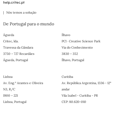
help.critec.pt
| Nós temos a solução
De Portugal para o mundo
Águeda
Ílhavo
Critec, lda.
PCI · Creative Science Park
Travessa da Gândara
Via do Conhecimento
3750 – 727 Recardães
3830 – 352
Águeda, Portugal
Ílhavo, Portugal
Lisboa
Curitiba
Av. Eng.º Arantes e Oliveira
Av. República Argentina, 1336 - 12°
N3, R/C
andar
1900 – 221
Vila Izabel - Curitiba - PR
Lisboa, Portugal
CEP: 80.620-010