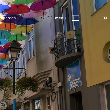
 connosco
menu
EN