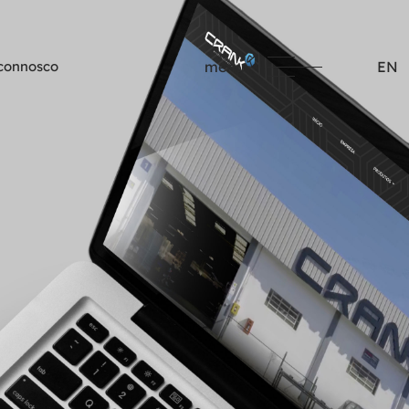
 connosco
menu
EN