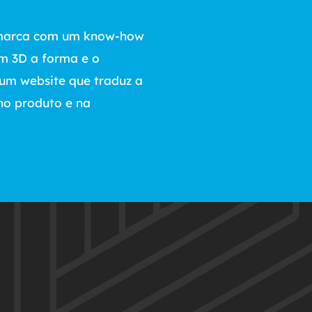
marca com um know-how
m 3D a forma e o
 um website que traduz a
no produto e na