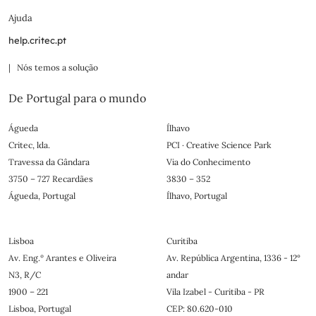
Ajuda
help.critec.pt
| Nós temos a solução
De Portugal para o mundo
Águeda
Ílhavo
Critec, lda.
PCI · Creative Science Park
Travessa da Gândara
Via do Conhecimento
3750 – 727 Recardães
3830 – 352
Águeda, Portugal
Ílhavo, Portugal
Lisboa
Curitiba
Av. Eng.º Arantes e Oliveira
Av. República Argentina, 1336 - 12°
N3, R/C
andar
1900 – 221
Vila Izabel - Curitiba - PR
Lisboa, Portugal
CEP: 80.620-010