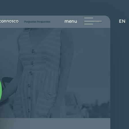
 connosco
menu
EN