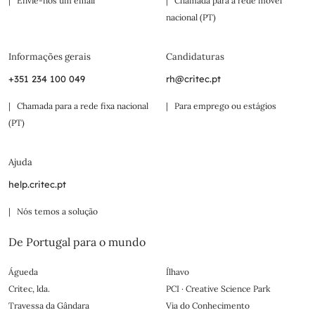
| Envie-nos um email
| Chamada para a rede móvel
nacional (PT)
Informações gerais
Candidaturas
+351 234 100 049
rh@critec.pt
| Chamada para a rede fixa nacional
| Para emprego ou estágios
(PT)
Ajuda
help.critec.pt
| Nós temos a solução
De Portugal para o mundo
Águeda
Ílhavo
Critec, lda.
PCI · Creative Science Park
Travessa da Gândara
Via do Conhecimento