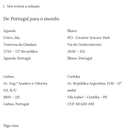
| Nós temos a solução
De Portugal para o mundo
Águeda
Ílhavo
Critec, lda.
PCI · Creative Science Park
Travessa da Gândara
Via do Conhecimento
3750 – 727 Recardães
3830 – 352
Águeda, Portugal
Ílhavo, Portugal
Lisboa
Curitiba
Av. Eng.º Arantes e Oliveira
Av. República Argentina, 1336 - 12°
N3, R/C
andar
1900 – 221
Vila Izabel - Curitiba - PR
Lisboa, Portugal
CEP: 80.620-010
Siga-nos