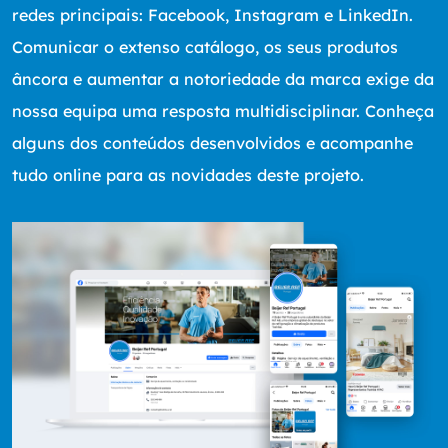
redes principais: Facebook, Instagram e LinkedIn.
Comunicar o extenso catálogo, os seus produtos
âncora e aumentar a notoriedade da marca exige da
nossa equipa uma resposta multidisciplinar. Conheça
alguns dos conteúdos desenvolvidos e acompanhe
tudo online para as novidades deste projeto.