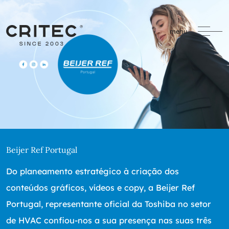
menu
Beijer Ref Portugal
Do planeamento estratégico à criação dos
conteúdos gráficos, vídeos e copy, a Beijer Ref
Portugal, representante oficial da Toshiba no setor
de HVAC confiou-nos a sua presença nas suas três