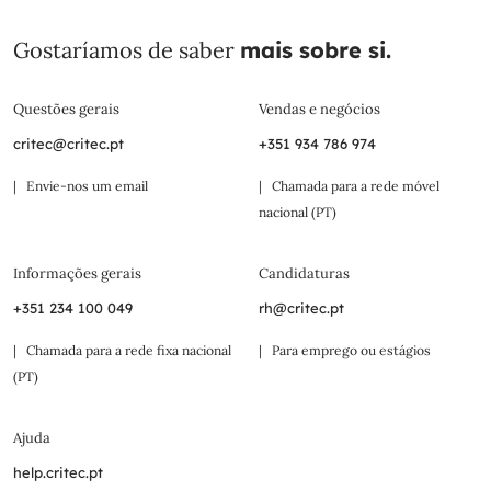
Gostaríamos de saber
mais sobre si.
Questões gerais
Vendas e negócios
critec@critec.pt
+351 934 786 974
| Envie-nos um email
| Chamada para a rede móvel
nacional (PT)
Informações gerais
Candidaturas
+351 234 100 049
rh@critec.pt
| Chamada para a rede fixa nacional
| Para emprego ou estágios
(PT)
Ajuda
help.critec.pt