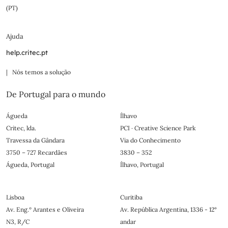
(PT)
Ajuda
help.critec.pt
| Nós temos a solução
De Portugal para o mundo
Águeda
Ílhavo
Critec, lda.
PCI · Creative Science Park
Travessa da Gândara
Via do Conhecimento
3750 – 727 Recardães
3830 – 352
Águeda, Portugal
Ílhavo, Portugal
Lisboa
Curitiba
Av. Eng.º Arantes e Oliveira
Av. República Argentina, 1336 - 12°
N3, R/C
andar