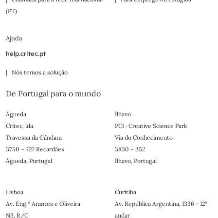
(PT)
Ajuda
help.critec.pt
| Nós temos a solução
De Portugal para o mundo
Águeda
Ílhavo
Critec, lda.
PCI · Creative Science Park
Travessa da Gândara
Via do Conhecimento
3750 – 727 Recardães
3830 – 352
Águeda, Portugal
Ílhavo, Portugal
Lisboa
Curitiba
Av. Eng.º Arantes e Oliveira
Av. República Argentina, 1336 - 12°
N3, R/C
andar