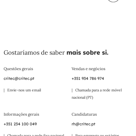
Gostaríamos de saber
mais sobre si.
Questões gerais
Vendas e negócios
critec@critec.pt
+351 934 786 974
| Envie-nos um email
| Chamada para a rede móvel
nacional (PT)
Informações gerais
Candidaturas
+351 234 100 049
rh@critec.pt
| Chamada para a rede fixa nacional
| Para emprego ou estágios