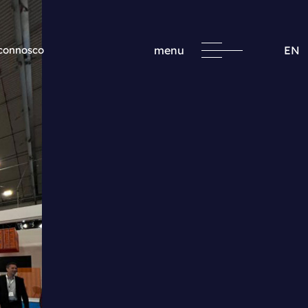
 connosco
menu
EN