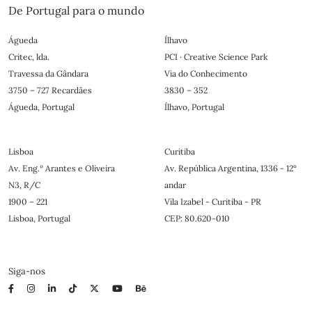
De Portugal para o mundo
Águeda
Ílhavo
Critec, lda.
PCI · Creative Science Park
Travessa da Gândara
Via do Conhecimento
3750 – 727 Recardães
3830 – 352
Águeda, Portugal
Ílhavo, Portugal
Lisboa
Curitiba
Av. Eng.º Arantes e Oliveira
Av. República Argentina, 1336 - 12°
N3, R/C
andar
1900 – 221
Vila Izabel - Curitiba - PR
Lisboa, Portugal
CEP: 80.620-010
Siga-nos