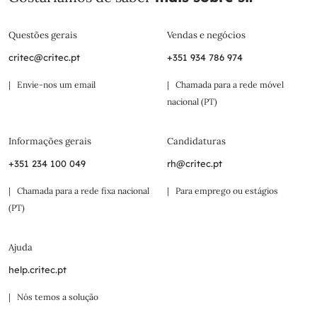
Questões gerais
Vendas e negócios
critec@critec.pt
+351 934 786 974
| Envie-nos um email
| Chamada para a rede móvel
nacional (PT)
Informações gerais
Candidaturas
+351 234 100 049
rh@critec.pt
| Chamada para a rede fixa nacional
| Para emprego ou estágios
(PT)
Ajuda
help.critec.pt
| Nós temos a solução