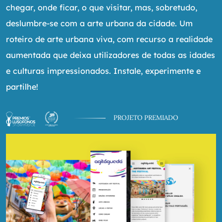
chegar, onde ficar, o que visitar, mas, sobretudo,
deslumbre-se com a arte urbana da cidade. Um
roteiro de arte urbana viva, com recurso a realidade
aumentada que deixa utilizadores de todas as idades
e culturas impressionados. Instale, experimente e
partilhe!
PROJETO PREMIADO