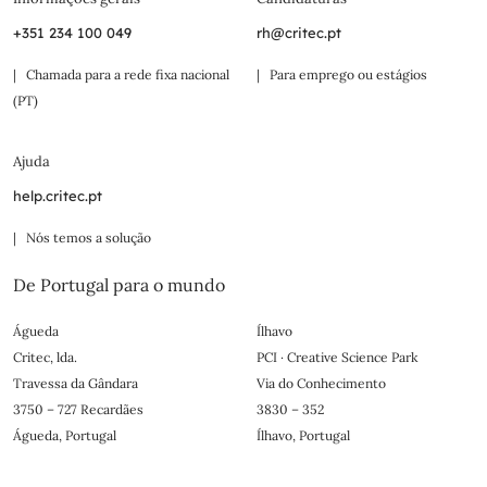
+351 234 100 049
rh@critec.pt
| Chamada para a rede fixa nacional
| Para emprego ou estágios
(PT)
Ajuda
help.critec.pt
| Nós temos a solução
De Portugal para o mundo
Águeda
Ílhavo
Critec, lda.
PCI · Creative Science Park
Travessa da Gândara
Via do Conhecimento
3750 – 727 Recardães
3830 – 352
Águeda, Portugal
Ílhavo, Portugal