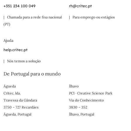
+351 234 100 049
rh@critec.pt
| Chamada para a rede fixa nacional
| Para emprego ou estágios
(PT)
Ajuda
help.critec.pt
| Nós temos a solução
De Portugal para o mundo
Águeda
Ílhavo
Critec, lda.
PCI · Creative Science Park
Travessa da Gândara
Via do Conhecimento
3750 – 727 Recardães
3830 – 352
Águeda, Portugal
Ílhavo, Portugal